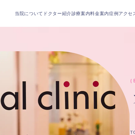
当院について
ドクター紹介
診療案内
料金案内
症例
アクセ
( 
T