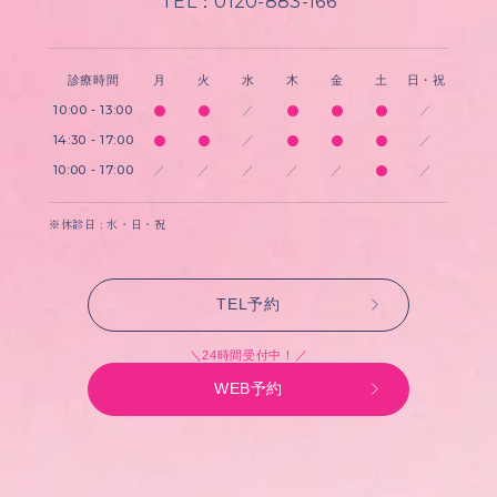
TEL：0120-883-166
診療時間
月
火
水
木
金
土
日・祝
10:00 - 13:00
／
／
14:30 - 17:00
／
／
10:00 - 17:00
／
／
／
／
／
／
※休診日 : 水・日・祝
TEL予約
＼24時間受付中！／
WEB予約