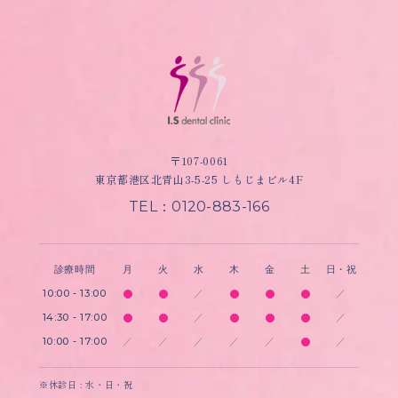
〒107-0061
東京都港区北青山3-5-25 しもじまビル4F
TEL：0120-883-166
診療時間
月
火
水
木
金
土
日・祝
10:00 - 13:00
／
／
14:30 - 17:00
／
／
10:00 - 17:00
／
／
／
／
／
／
※休診日 : 水・日・祝