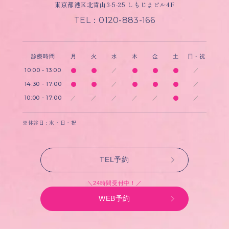
東京都港区北青山3-5-25 しもじまビル4F
TEL：0120-883-166
診療時間
月
火
水
木
金
土
日・祝
10:00 - 13:00
／
／
14:30 - 17:00
／
／
10:00 - 17:00
／
／
／
／
／
／
※休診日 : 水・日・祝
TEL予約
＼24時間受付中！／
WEB予約