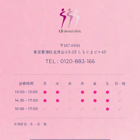
〒107-0061
東京都港区北青山3-5-25 しもじまビル4F
TEL：0120-883-166
診療時間
月
火
水
木
金
土
日・祝
10:00 - 13:00
／
／
14:30 - 17:00
／
／
10:00 - 17:00
／
／
／
／
／
／
※休診日 : 水・日・祝