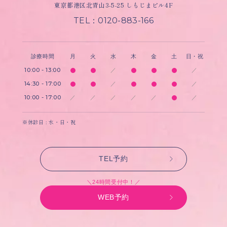
東京都港区北青山3-5-25 しもじまビル4F
TEL：0120-883-166
診療時間
月
火
水
木
金
土
日・祝
10:00 - 13:00
／
／
14:30 - 17:00
／
／
10:00 - 17:00
／
／
／
／
／
／
※休診日 : 水・日・祝
TEL予約
＼24時間受付中！／
WEB予約