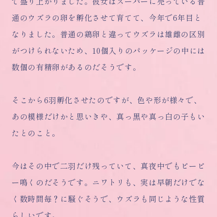
で盛り上がりました。彼女はスーパーに売っている普
通のウズラの卵を孵化させて育てて、今年で6年目と
なりました。普通の鶏卵と違ってウズラは雄雌の区別
がつけられないため、10個入りのパッケージの中には
数個の有精卵があるのだそうです。
そこから6羽孵化させたのですが、色や形が様々で、
あの模様だけかと思いきや、真っ黒や真っ白の子もい
たとのこと。
今はその中で二羽だけ残っていて、真夜中でもピーピ
ー鳴くのだそうです。ニワトリも、実は早朝だけでな
く数時間毎？に騒ぐそうで、ウズラも同じような性質
らしいです。