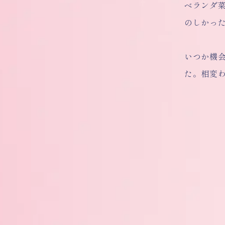
ベランダ
のしかっ
いつか機
た。相変