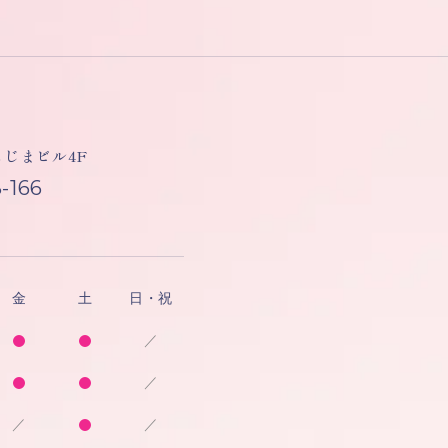
しもじまビル4F
-166
金
土
日・祝
／
／
／
／