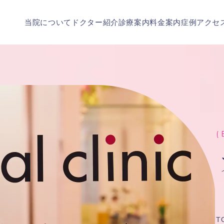
当院について
ドクター紹介
診療案内
料金案内
症例
アクセ
( 
T