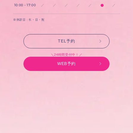
10:00 - 17:00
／
／
／
／
／
／
※休診日 : 水・日・祝
TEL予約
＼24時間受付中！／
WEB予約