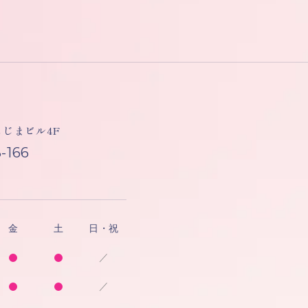
しもじまビル4F
-166
金
土
日・祝
／
／