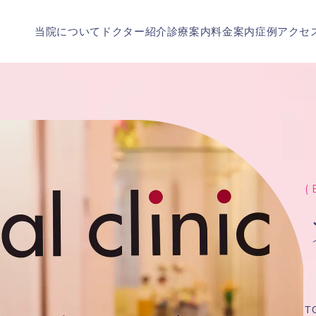
当院について
ドクター紹介
診療案内
料金案内
症例
アクセ
( 
T