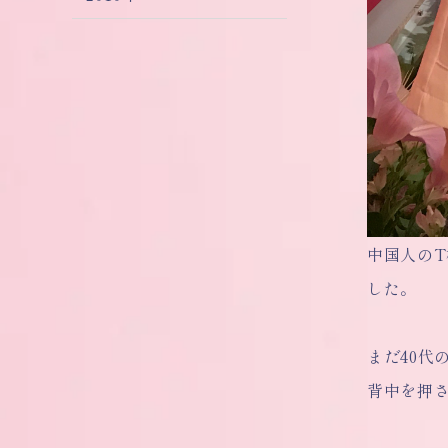
中国人の
した。
まだ40
背中を押