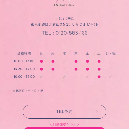
〒107-0061
東京都港区北青山3-5-25 しもじまビル4F
TEL：0120-883-166
診療時間
月
火
水
木
金
土
日・祝
10:00 - 13:00
／
／
14:30 - 17:00
／
／
10:00 - 17:00
／
／
／
／
／
／
※休診日 : 水・日・祝
TEL予約
＼24時間受付中！／