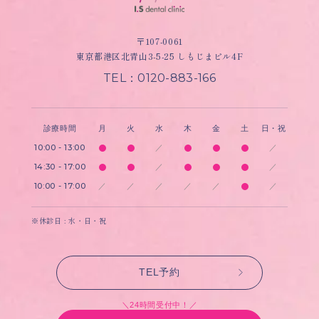
〒107-0061
東京都港区北青山3-5-25 しもじまビル4F
TEL：0120-883-166
診療時間
月
火
水
木
金
土
日・祝
10:00 - 13:00
／
／
14:30 - 17:00
／
／
10:00 - 17:00
／
／
／
／
／
／
※休診日 : 水・日・祝
TEL予約
＼24時間受付中！／