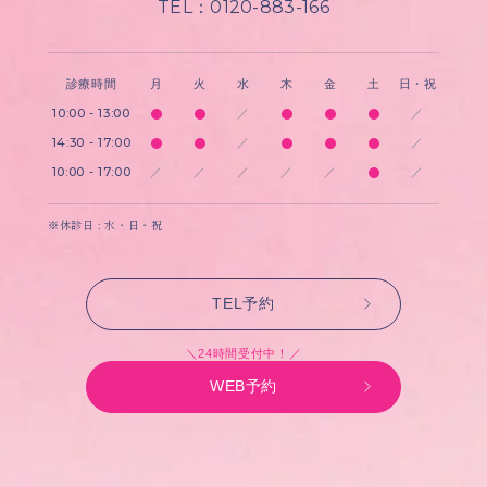
TEL：0120-883-166
診療時間
月
火
水
木
金
土
日・祝
10:00 - 13:00
／
／
14:30 - 17:00
／
／
10:00 - 17:00
／
／
／
／
／
／
※休診日 : 水・日・祝
TEL予約
＼24時間受付中！／
WEB予約