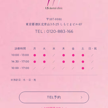
〒107-0061
東京都港区北青山3-5-25 しもじまビル4F
TEL：0120-883-166
診療時間
月
火
水
木
金
土
日・祝
10:00 - 13:00
／
／
14:30 - 17:00
／
／
10:00 - 17:00
／
／
／
／
／
／
※休診日 : 水・日・祝
TEL予約