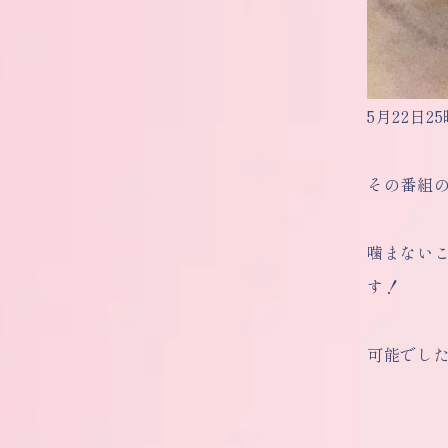
5月22日
その番組
噛まない
す！
可能でし