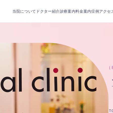
当院について
ドクター紹介
診療案内
料金案内
症例
アクセ
( 
T