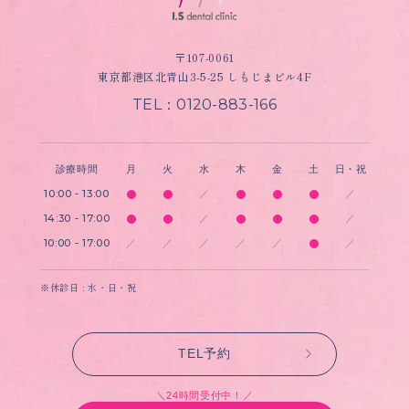
〒107-0061
東京都港区北青山3-5-25 しもじまビル4F
TEL：0120-883-166
診療時間
月
火
水
木
金
土
日・祝
10:00 - 13:00
／
／
14:30 - 17:00
／
／
10:00 - 17:00
／
／
／
／
／
／
※休診日 : 水・日・祝
TEL予約
＼24時間受付中！／