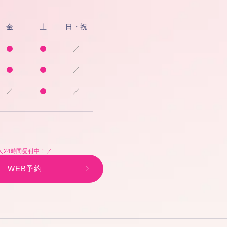
金
土
日・祝
／
／
／
／
＼24時間受付中！／
WEB予約