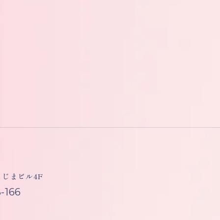
しもじまビル4F
-166