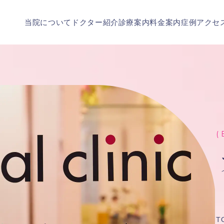
当院について
ドクター紹介
診療案内
料金案内
症例
アクセ
( 
T