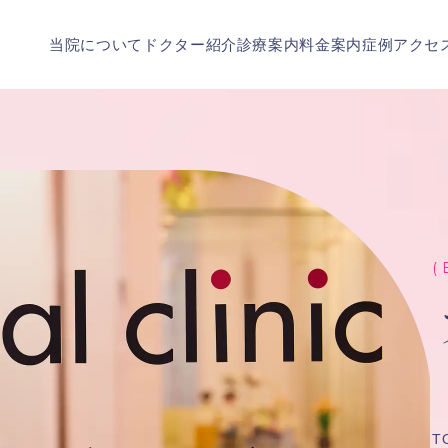
当院について
ドクター紹介
診療案内
料金案内
症例
アクセ
( 
T