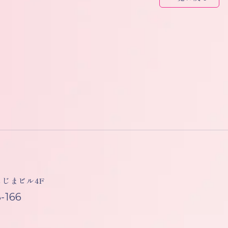
しもじまビル4F
-166