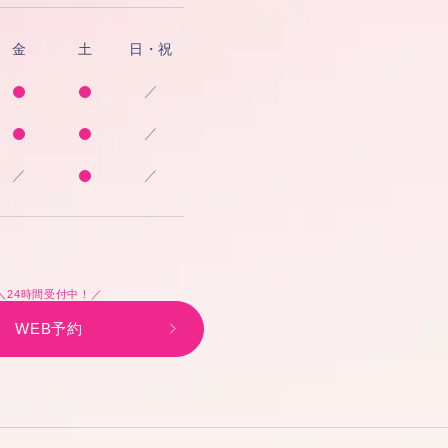
金
土
日・祝
／
／
／
／
＼24時間受付中！／
WEB予約