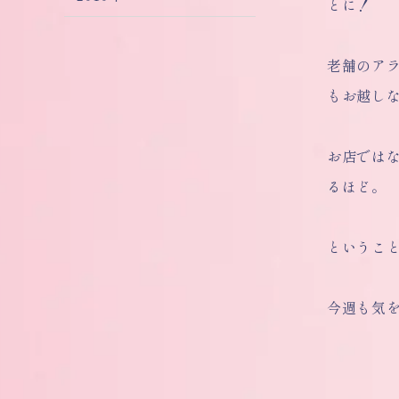
とに！
老舗のア
もお越し
お店では
るほど。
というこ
今週も気