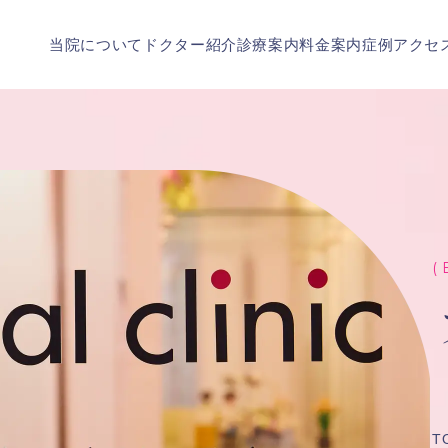
当院について
ドクター紹介
診療案内
料金案内
症例
アクセ
( 
T