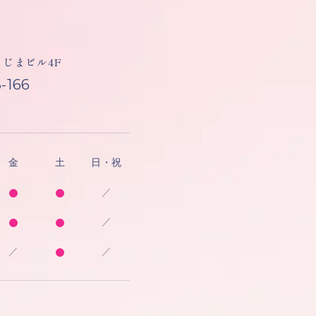
しもじまビル4F
-166
金
土
日・祝
／
／
／
／