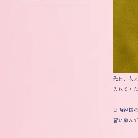
先日、友
入れてく
ご両親様
習に励ん