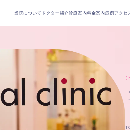
当院について
ドクター紹介
診療案内
料金案内
症例
アクセ
( 
T