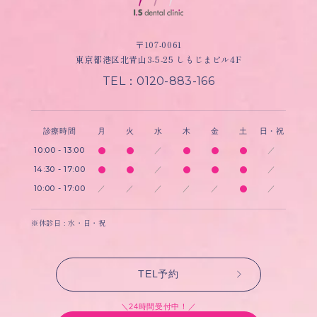
〒107-0061
東京都港区北青山3-5-25 しもじまビル4F
TEL：0120-883-166
診療時間
月
火
水
木
金
土
日・祝
10:00 - 13:00
／
／
14:30 - 17:00
／
／
10:00 - 17:00
／
／
／
／
／
／
※休診日 : 水・日・祝
TEL予約
＼24時間受付中！／