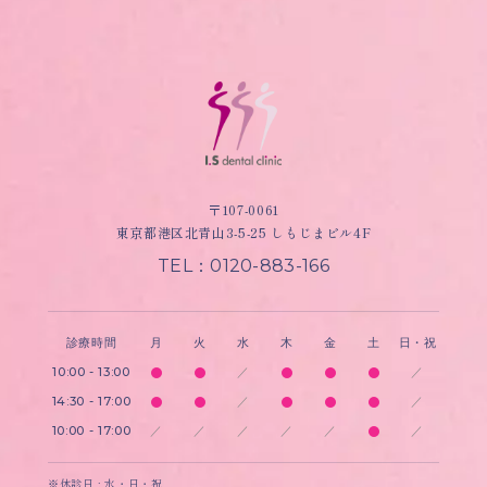
〒107-0061
東京都港区北青山3-5-25 しもじまビル4F
TEL：0120-883-166
診療時間
月
火
水
木
金
土
日・祝
10:00 - 13:00
／
／
14:30 - 17:00
／
／
10:00 - 17:00
／
／
／
／
／
／
※休診日 : 水・日・祝