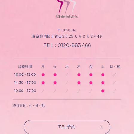
〒107-0061
東京都港区北青山3-5-25 しもじまビル4F
TEL：0120-883-166
診療時間
月
火
水
木
金
土
日・祝
10:00 - 13:00
／
／
14:30 - 17:00
／
／
10:00 - 17:00
／
／
／
／
／
／
※休診日 : 水・日・祝
TEL予約