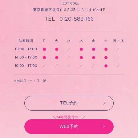
〒107-0061
東京都港区北青山3-5-25 しもじまビル4F
TEL：0120-883-166
診療時間
月
火
水
木
金
土
日・祝
10:00 - 13:00
／
／
14:30 - 17:00
／
／
10:00 - 17:00
／
／
／
／
／
／
※休診日 : 水・日・祝
TEL予約
＼24時間受付中！／
WEB予約