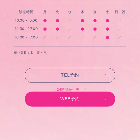
診療時間
月
火
水
木
金
土
日・祝
10:00 - 13:00
／
／
14:30 - 17:00
／
／
10:00 - 17:00
／
／
／
／
／
／
※休診日 : 水・日・祝
TEL予約
＼24時間受付中！／
WEB予約