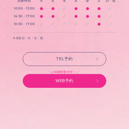
診療時間
月
火
水
木
金
土
日・祝
10:00 - 13:00
／
／
14:30 - 17:00
／
／
10:00 - 17:00
／
／
／
／
／
／
※休診日 : 水・日・祝
TEL予約
＼24時間受付中！／
WEB予約