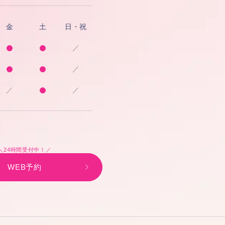
金
土
日・祝
／
／
／
／
＼24時間受付中！／
WEB予約