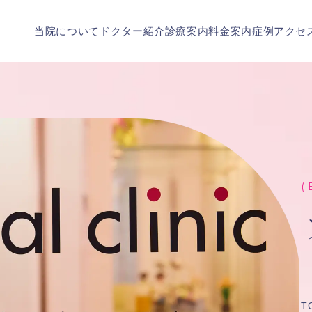
当院について
ドクター紹介
診療案内
料金案内
症例
アクセ
( 
T