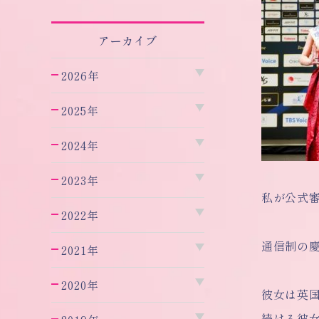
アーカイブ
2026年
2025年
2024年
2023年
私が公式審
2022年
通信制の
2021年
2020年
彼女は
英
続ける彼