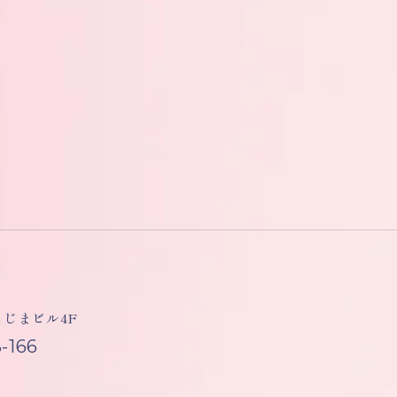
しもじまビル4F
-166