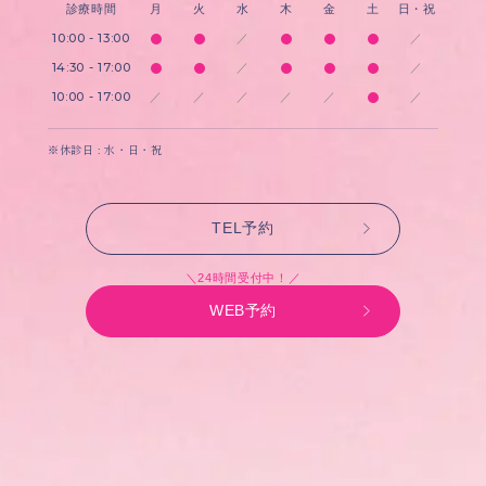
診療時間
月
火
水
木
金
土
日・祝
10:00 - 13:00
／
／
14:30 - 17:00
／
／
10:00 - 17:00
／
／
／
／
／
／
※休診日 : 水・日・祝
TEL予約
＼24時間受付中！／
WEB予約