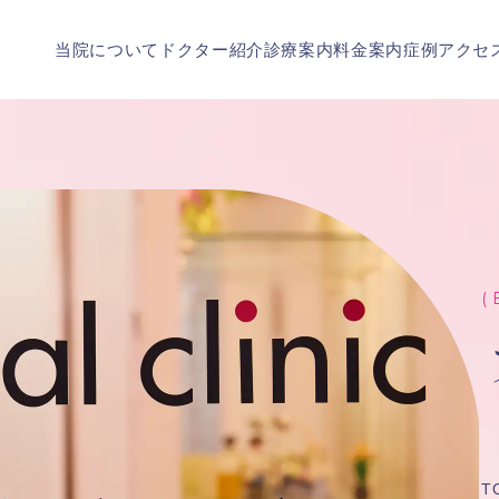
当院について
ドクター紹介
診療案内
料金案内
症例
アクセ
( 
T