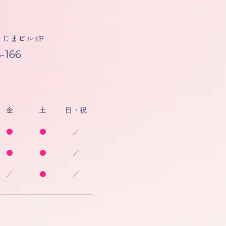
しもじまビル4F
-166
金
土
日・祝
／
／
／
／