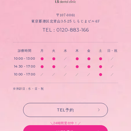
〒107-0061
東京都港区北青山3-5-25 しもじまビル4F
TEL：0120-883-166
診療時間
月
火
水
木
金
土
日・祝
10:00 - 13:00
／
／
14:30 - 17:00
／
／
10:00 - 17:00
／
／
／
／
／
／
※休診日 : 水・日・祝
TEL予約
＼24時間受付中！／