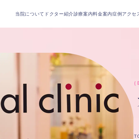
当院について
ドクター紹介
診療案内
料金案内
症例
アクセ
( 
T