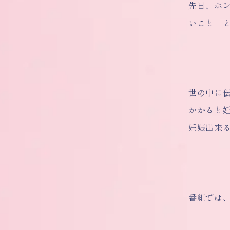
先日、ホ
いこと 
世の中に
かかると
妊娠出来
番組では