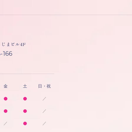
しもじまビル4F
-166
金
土
日・祝
／
／
／
／