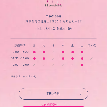
〒107-0061
東京都港区北青山3-5-25 しもじまビル4F
TEL：0120-883-166
診療時間
月
火
水
木
金
土
日・祝
10:00 - 13:00
／
／
14:30 - 17:00
／
／
10:00 - 17:00
／
／
／
／
／
／
※休診日 : 水・日・祝
TEL予約
＼24時間受付中！／