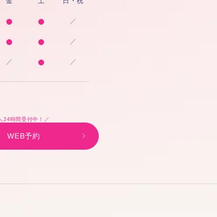
金
土
日・祝
／
／
／
／
＼24時間受付中！／
WEB予約