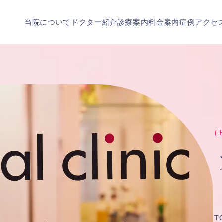
当院について
ドクター紹介
診療案内
料金案内
症例
アクセ
( 
T