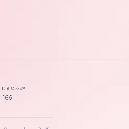
しもじまビル4F
-166