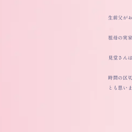
生前父が
祖母の実
見堂さん
時間の区
とも思い