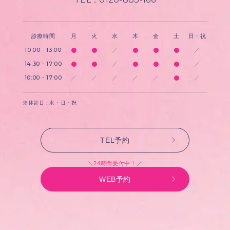
診療時間
月
火
水
木
金
土
日・祝
10:00 - 13:00
／
／
14:30 - 17:00
／
／
10:00 - 17:00
／
／
／
／
／
／
※休診日 : 水・日・祝
TEL予約
＼24時間受付中！／
WEB予約