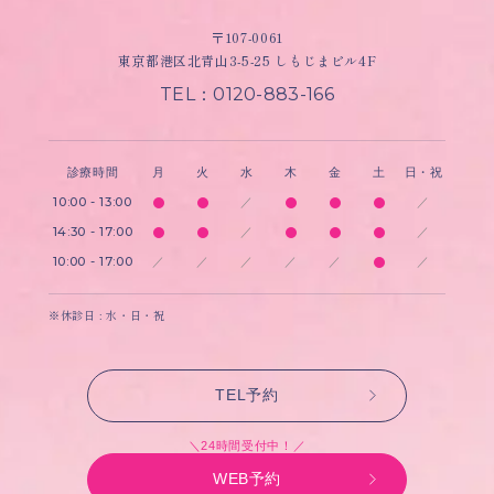
〒107-0061
東京都港区北青山3-5-25 しもじまビル4F
TEL：0120-883-166
診療時間
月
火
水
木
金
土
日・祝
10:00 - 13:00
／
／
14:30 - 17:00
／
／
10:00 - 17:00
／
／
／
／
／
／
※休診日 : 水・日・祝
TEL予約
＼24時間受付中！／
WEB予約