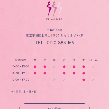
〒107-0061
東京都港区北青山3-5-25 しもじまビル4F
TEL：0120-883-166
診療時間
月
火
水
木
金
土
日・祝
10:00 - 13:00
／
／
14:30 - 17:00
／
／
10:00 - 17:00
／
／
／
／
／
／
※休診日 : 水・日・祝