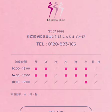
〒107-0061
東京都港区北青山3-5-25 しもじまビル4F
TEL：0120-883-166
診療時間
月
火
水
木
金
土
日・祝
10:00 - 13:00
／
／
14:30 - 17:00
／
／
10:00 - 17:00
／
／
／
／
／
／
※休診日 : 水・日・祝