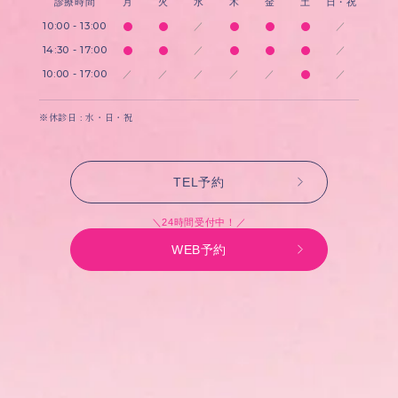
診療時間
月
火
水
木
金
土
日・祝
10:00 - 13:00
／
／
14:30 - 17:00
／
／
10:00 - 17:00
／
／
／
／
／
／
※休診日 : 水・日・祝
TEL予約
＼24時間受付中！／
WEB予約