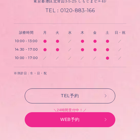
東京都港区北青山3-5-25 しもじまビル4F
TEL：0120-883-166
診療時間
月
火
水
木
金
土
日・祝
10:00 - 13:00
／
／
14:30 - 17:00
／
／
10:00 - 17:00
／
／
／
／
／
／
※休診日 : 水・日・祝
TEL予約
＼24時間受付中！／
WEB予約