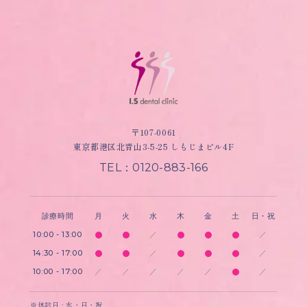
〒107-0061
東京都港区北青山3-5-25 しもじまビル4F
TEL：0120-883-166
診療時間
月
火
水
木
金
土
日・祝
10:00 - 13:00
／
／
14:30 - 17:00
／
／
10:00 - 17:00
／
／
／
／
／
／
※休診日 : 水・日・祝