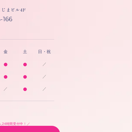
しもじまビル4F
-166
金
土
日・祝
／
／
／
／
＼24時間受付中！／