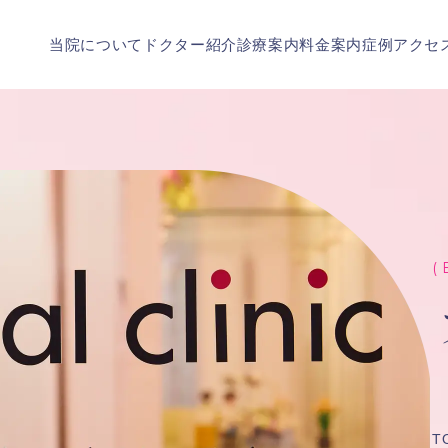
当院について
ドクター紹介
診療案内
料金案内
症例
アクセ
( 
T