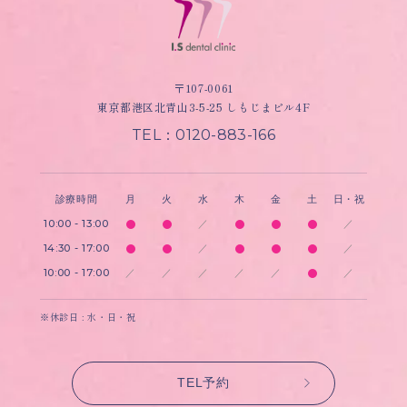
〒107-0061
東京都港区北青山3-5-25 しもじまビル4F
TEL：0120-883-166
診療時間
月
火
水
木
金
土
日・祝
10:00 - 13:00
／
／
14:30 - 17:00
／
／
10:00 - 17:00
／
／
／
／
／
／
※休診日 : 水・日・祝
TEL予約