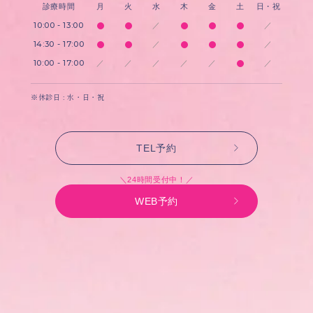
診療時間
月
火
水
木
金
土
日・祝
10:00 - 13:00
／
／
14:30 - 17:00
／
／
10:00 - 17:00
／
／
／
／
／
／
※休診日 : 水・日・祝
TEL予約
＼24時間受付中！／
WEB予約