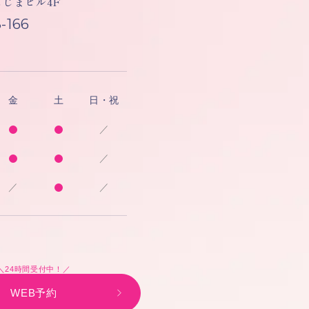
しもじまビル4F
-166
金
土
日・祝
／
／
／
／
＼24時間受付中！／
WEB予約