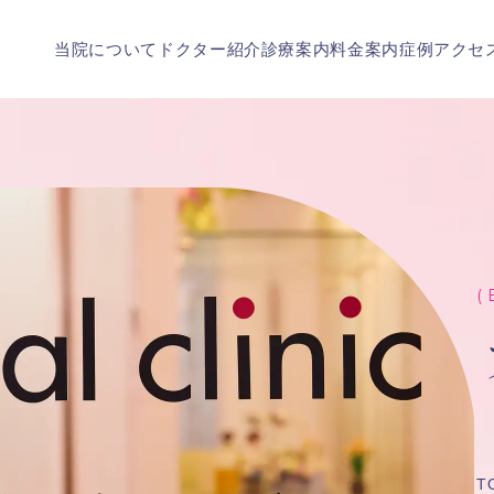
当院について
ドクター紹介
診療案内
料金案内
症例
アクセ
( 
T