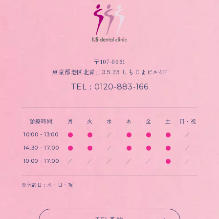
〒107-0061
東京都港区北青山3-5-25 しもじまビル4F
TEL：0120-883-166
診療時間
月
火
水
木
金
土
日・祝
10:00 - 13:00
／
／
14:30 - 17:00
／
／
10:00 - 17:00
／
／
／
／
／
／
※休診日 : 水・日・祝