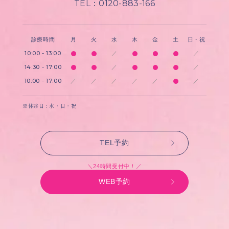
TEL：0120-883-166
診療時間
月
火
水
木
金
土
日・祝
10:00 - 13:00
／
／
14:30 - 17:00
／
／
10:00 - 17:00
／
／
／
／
／
／
※休診日 : 水・日・祝
TEL予約
＼24時間受付中！／
WEB予約