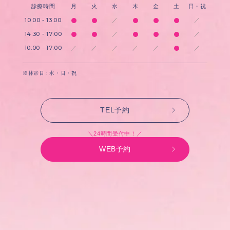
診療時間
月
火
水
木
金
土
日・祝
10:00 - 13:00
／
／
14:30 - 17:00
／
／
10:00 - 17:00
／
／
／
／
／
／
※休診日 : 水・日・祝
TEL予約
＼24時間受付中！／
WEB予約