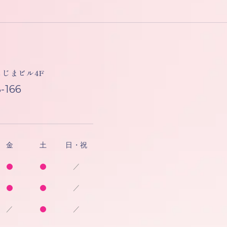
しもじまビル4F
-166
金
土
日・祝
／
／
／
／