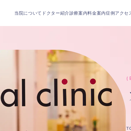
当院について
ドクター紹介
診療案内
料金案内
症例
アクセ
( 
T