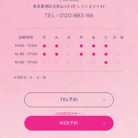
東京都港区北青山3-5-25 しもじまビル4F
TEL：0120-883-166
診療時間
月
火
水
木
金
土
日・祝
10:00 - 13:00
／
／
14:30 - 17:00
／
／
10:00 - 17:00
／
／
／
／
／
／
※休診日 : 水・日・祝
TEL予約
＼24時間受付中！／
WEB予約