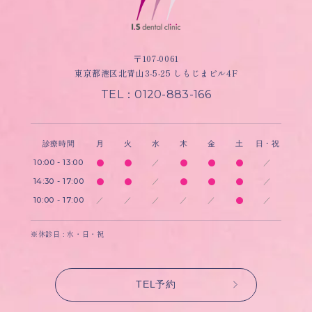
〒107-0061
東京都港区北青山3-5-25 しもじまビル4F
TEL：0120-883-166
診療時間
月
火
水
木
金
土
日・祝
10:00 - 13:00
／
／
14:30 - 17:00
／
／
10:00 - 17:00
／
／
／
／
／
／
※休診日 : 水・日・祝
TEL予約