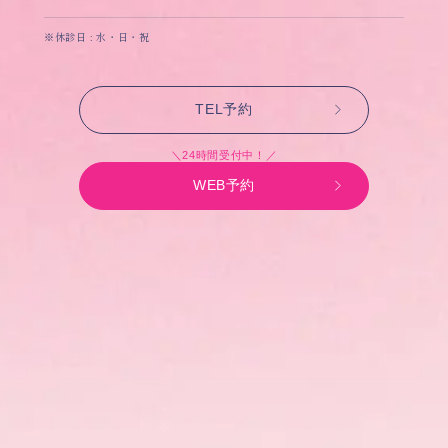
※休診日 : 水・日・祝
TEL予約
＼24時間受付中！／
WEB予約